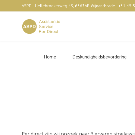
ASPD - Hellebroekerweg 43, 6363AB Wijnandsrade - +31 45 
Home
Deskundigheidsbevordering
Vacature tandarts/ stoelass
Per direct zijn wij opzoek naar 3 ervaren stoelass