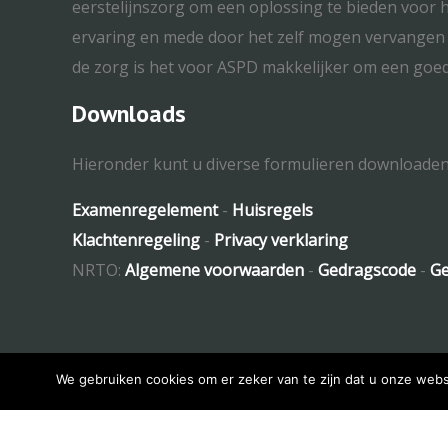
eerstelijnszorg om een oplossing te bieden voor h
ervaring en mede door het zelf mogen vervangen i
de zorg is het voor ASPD makkelijker om een goed
Downloads
Hieronder kunt u diverse formulieren downloaden
Examenregelement
-
Huisregels
Klachtenregeling
-
Privacy verklaring
NRTO:
Algemene voorwaarden
-
Gedragscode
-
Ge
We gebruiken cookies om er zeker van te zijn dat u onze websi