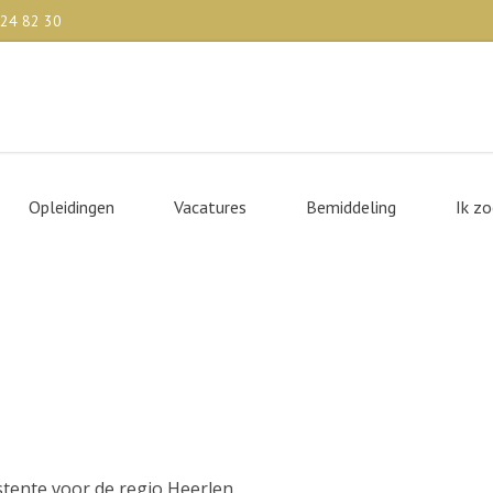
524 82 30
Opleidingen
Vacatures
Bemiddeling
Ik z
istent
istente voor de regio Heerlen.