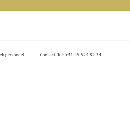
×
oek personeel
Contact Tel: +31 45 524 82 34