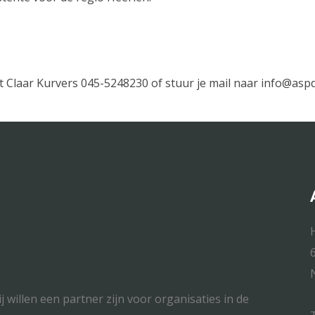
Claar Kurvers 045-5248230 of stuur je mail naar info@aspd
 willen een partner zijn voor organisaties in de