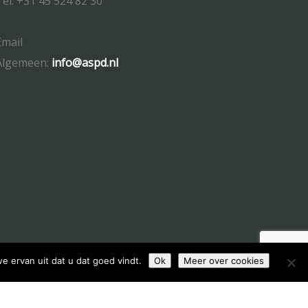
Tel: +31 45 524 82 30
Email
Algemeen:
info@aspd.nl
e ervan uit dat u dat goed vindt.
Ok
Meer over cookies