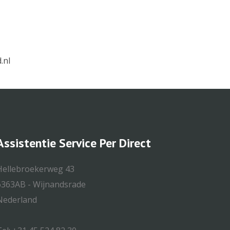
.nl
Assistentie Service Per Direct
Hellebroekerweg 43
6363AB - Wijnandsrade
Nederland