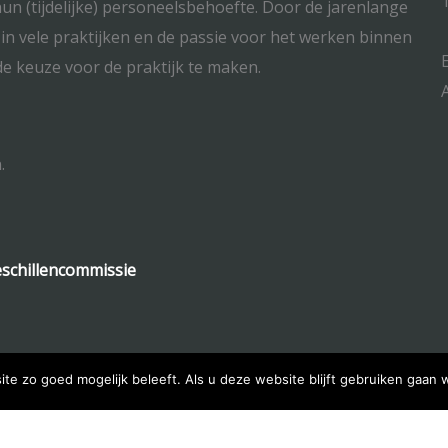
un (tijdelijke) personeelsbehoefte. Door de jarenlange
n vele praktijken en de passie voor het werken binnen
e keuze voor de praktijk te maken.
.
schillencommissie
te zo goed mogelijk beleeft. Als u deze website blijft gebruiken gaan w
© 2026 Copyright ASPD.