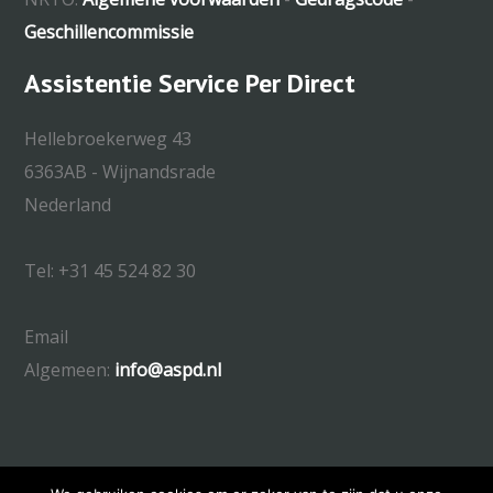
Geschillencommissie
Assistentie Service Per Direct
Hellebroekerweg 43
6363AB - Wijnandsrade
Nederland
Tel: +31 45 524 82 30
Email
Algemeen:
info@aspd.nl