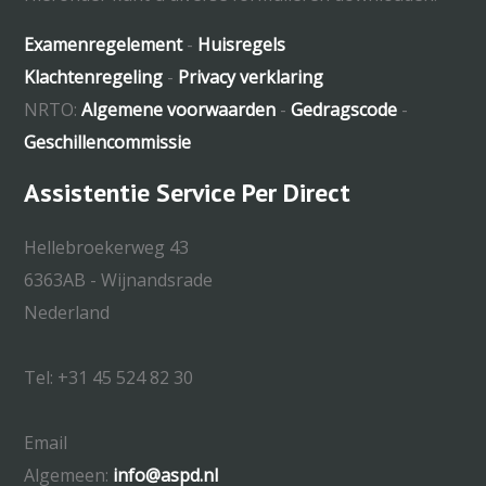
Examenregelement
-
Huisregels
Klachtenregeling
-
Privacy verklaring
NRTO:
Algemene voorwaarden
-
Gedragscode
-
Geschillencommissie
Assistentie Service Per Direct
Hellebroekerweg 43
6363AB - Wijnandsrade
Nederland
Tel: +31 45 524 82 30
Email
Algemeen:
info@aspd.nl