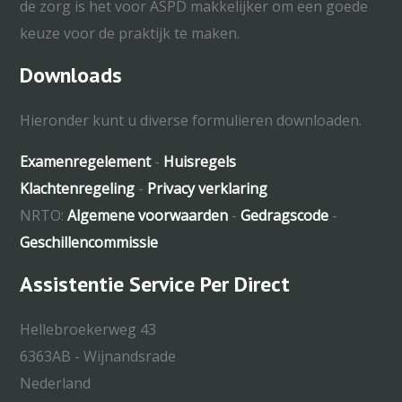
de zorg is het voor ASPD makkelijker om een goede
keuze voor de praktijk te maken.
Downloads
Hieronder kunt u diverse formulieren downloaden.
Examenregelement
-
Huisregels
Klachtenregeling
-
Privacy verklaring
NRTO:
Algemene voorwaarden
-
Gedragscode
-
Geschillencommissie
Assistentie Service Per Direct
Hellebroekerweg 43
6363AB - Wijnandsrade
Nederland