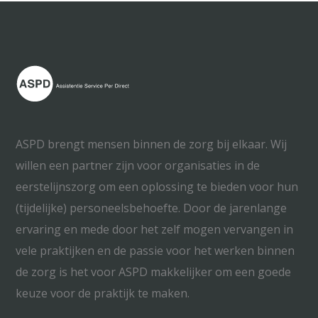
ASPD brengt mensen binnen de zorg bij elkaar. Wij
willen een partner zijn voor organisaties in de
eerstelijnszorg om een oplossing te bieden voor hun
(tijdelijke) personeelsbehoefte. Door de jarenlange
ervaring en mede door het zelf mogen vervangen in
vele praktijken en de passie voor het werken binnen
de zorg is het voor ASPD makkelijker om een goede
keuze voor de praktijk te maken.