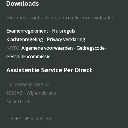
Downloads
Hieronder kunt u diverse formulieren downloaden.
Examenregelement
-
Huisregels
Klachtenregeling
-
Privacy verklaring
NRTO:
Algemene voorwaarden
-
Gedragscode
-
Geschillencommissie
Assistentie Service Per Direct
Hellebroekerweg 43
6363AB - Wijnandsrade
Nederland
Tel: +31 45 524 82 30