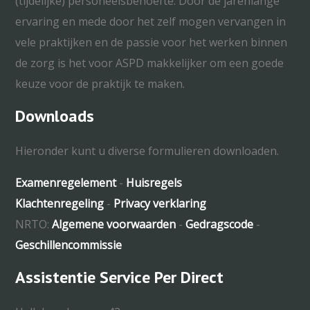
(tijdelijke) personeelsbehoefte. Door de jarenlange
ervaring en mede door het zelf mogen vervangen in
vele praktijken en de passie voor het werken binnen
de zorg is het voor ASPD makkelijker om een goede
keuze voor de praktijk te maken.
Downloads
Hieronder kunt u diverse formulieren downloaden.
Examenregelement
-
Huisregels
Klachtenregeling
-
Privacy verklaring
NRTO:
Algemene voorwaarden
-
Gedragscode
-
Geschillencommissie
Assistentie Service Per Direct