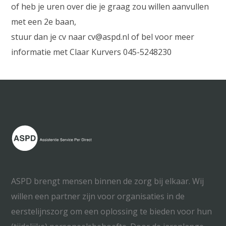
of heb je uren over die je graag zou willen aanvullen
met een 2e baan,
stuur dan je cv naar cv@aspd.nl of bel voor meer
informatie met Claar Kurvers 045-5248230
ASPD brengt mensen binnen de zorg bij elkaar. Wij
willen een partner zijn voor organisaties in de
eerstelijnszorg om een oplossing te bieden voor hun