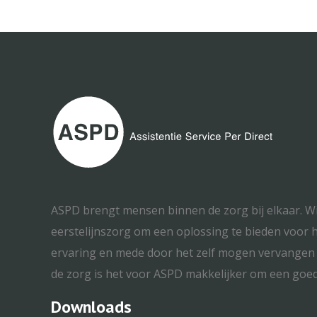
ASPD brengt mensen binnen de zorg bij elkaar. Wij
eerstelijnszorg om een oplossing te bieden voor h
ervaring en mede door het zelf mogen vervangen i
de zorg is het voor ASPD makkelijker om een goed
Downloads