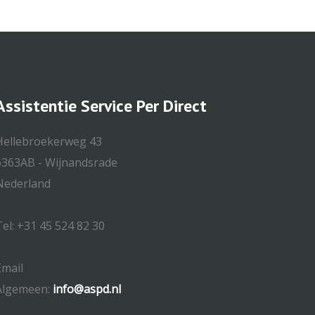
Assistentie Service Per Direct
Hellebroekerweg 43
6363AB - Wijnandsrade
Nederland
Tel: +31 45 524 82 30
Email
Algemeen:
info@aspd.nl