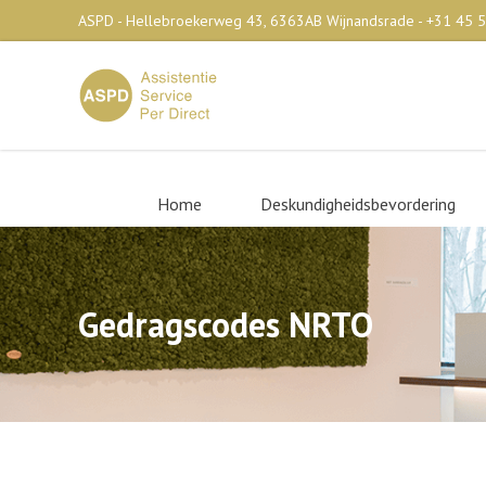
ASPD - Hellebroekerweg 43, 6363AB Wijnandsrade - +31 45 
Home
Deskundigheidsbevordering
Gedragscodes NRTO